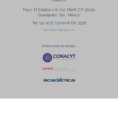
Contacto
Fracc. El Establo 1-A, Col. Marfil C.P. 36250
Guanajuato, Gto., México
Tel: +52 (473) 7320006 Ext. 5538
repositorio@ugto.mx
Otros sitios de interés: