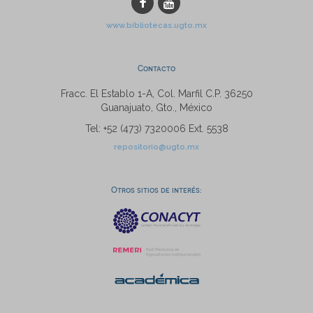
www.bibliotecas.ugto.mx
Contacto
Fracc. El Establo 1-A, Col. Marfil C.P. 36250
Guanajuato, Gto., México
Tel: +52 (473) 7320006 Ext. 5538
repositorio@ugto.mx
Otros sitios de interés: