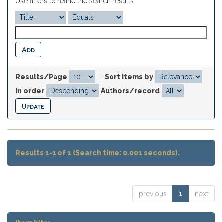
Use filters to refine the search results.
Results/Page
|
Sort items by
In order
Authors/record
Results 1-1 of 1 (Search time: 0.001 seconds).
previous
1
next