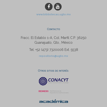
www.bibliotecas.ugto.mx
Contacto
Fracc. El Establo 1-A, Col. Marfil C.P. 36250
Guanajuato, Gto., México
Tel: +52 (473) 7320006 Ext. 5538
repositorio@ugto.mx
Otros sitios de interés: