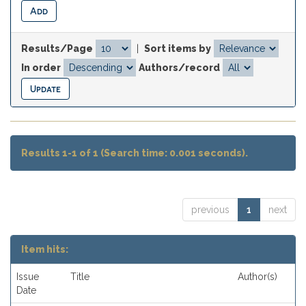
Results/Page
|
Sort items by
In order
Authors/record
Results 1-1 of 1 (Search time: 0.001 seconds).
previous
1
next
Item hits:
Issue
Title
Author(s)
Date