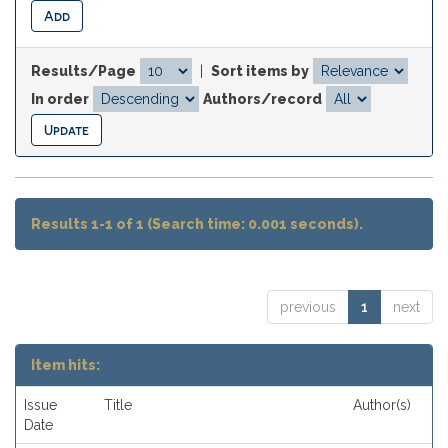
Results/Page
|
Sort items by
In order
Authors/record
Results 1-1 of 1 (Search time: 0.001 seconds).
previous
1
next
Item hits:
Issue
Title
Author(s)
Date