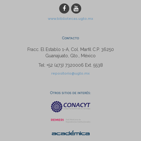
www.bibliotecas.ugto.mx
Contacto
Fracc. El Establo 1-A, Col. Marfil C.P. 36250
Guanajuato, Gto., México
Tel: +52 (473) 7320006 Ext. 5538
repositorio@ugto.mx
Otros sitios de interés: