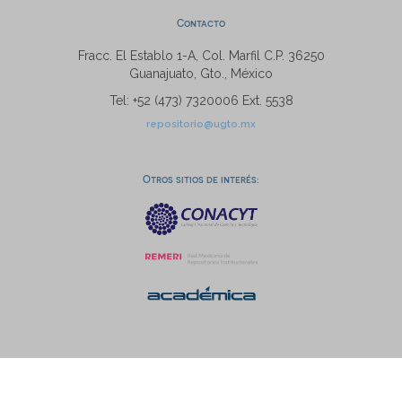
Contacto
Fracc. El Establo 1-A, Col. Marfil C.P. 36250
Guanajuato, Gto., México
Tel: +52 (473) 7320006 Ext. 5538
repositorio@ugto.mx
Otros sitios de interés: