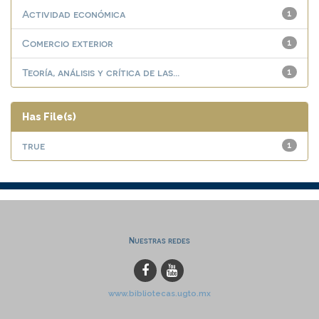
Actividad económica
1
Comercio exterior
1
Teoría, análisis y crítica de las...
1
Has File(s)
true
1
Nuestras redes
www.bibliotecas.ugto.mx