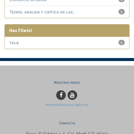
Teoría, análisis y crítica de las...
1
Has File(s)
true
1
Nuestras redes
www.bibliotecas.ugto.mx
Contacto