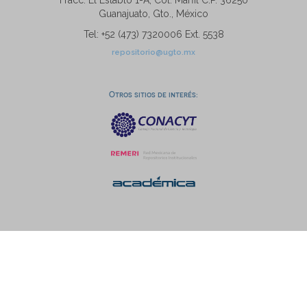
Fracc. El Establo 1-A, Col. Marfil C.P. 36250
Guanajuato, Gto., México
Tel: +52 (473) 7320006 Ext. 5538
repositorio@ugto.mx
Otros sitios de interés: