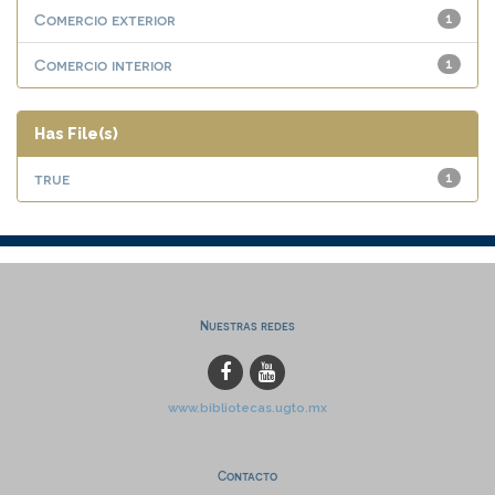
Comercio exterior
1
Comercio interior
1
Has File(s)
true
1
Nuestras redes
www.bibliotecas.ugto.mx
Contacto