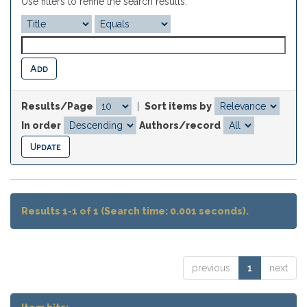
Use filters to refine the search results.
Results/Page
|
Sort items by
In order
Authors/record
Results 1-1 of 1 (Search time: 0.001 seconds).
previous
1
next