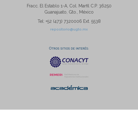
Fracc. El Establo 1-A, Col. Marfil C.P. 36250
Guanajuato, Gto., México
Tel: +52 (473) 7320006 Ext. 5538
repositorio@ugto.mx
Otros sitios de interés: