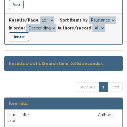
Results/Page
|
Sort items by
In order
Authors/record
Results 1-1 of 1 (Search time: 0.001 seconds).
previous
1
next
Item hits:
Issue
Title
Author(s)
Date