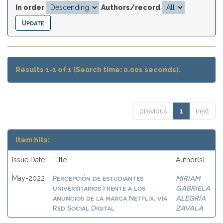
In order
Authors/record
Results 1-1 of 1 (Search time: 0.001 seconds).
previous
1
next
Item hits:
Issue Date
Title
Author(s)
Percepción de estudiantes
MIRIAM
May-2022
universitarios frente a los
GABRIELA
anuncios de la marca Netflix, vía
ALEGRÍA
Red Social Digital
ZAVALA