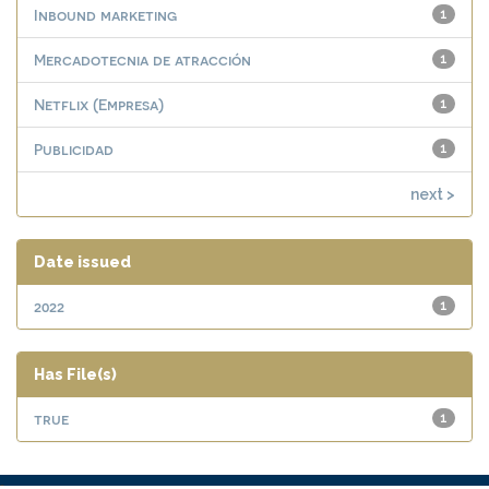
Inbound marketing
1
Mercadotecnia de atracción
1
Netflix (Empresa)
1
Publicidad
1
next >
Date issued
2022
1
Has File(s)
true
1