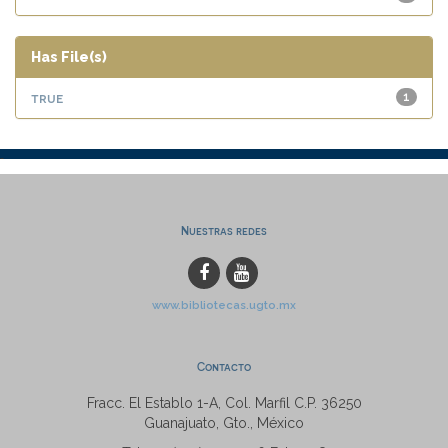
Has File(s)
true
1
Nuestras redes
www.bibliotecas.ugto.mx
Contacto
Fracc. El Establo 1-A, Col. Marfil C.P. 36250
Guanajuato, Gto., México