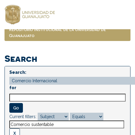
Skip
navigation
Repositorio Institucional de la Universidad de
Guanajuato
Search
Search:
for
Current filters: