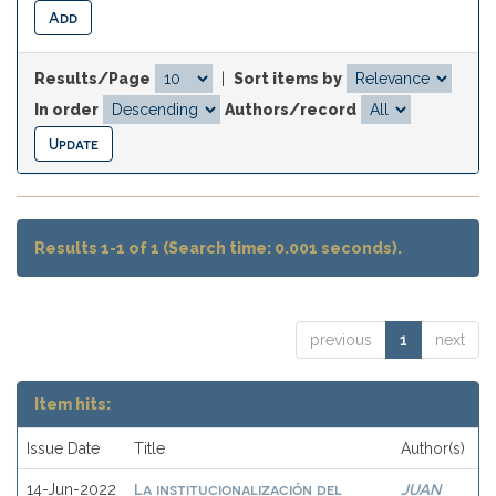
Results/Page
|
Sort items by
In order
Authors/record
Results 1-1 of 1 (Search time: 0.001 seconds).
previous
1
next
Item hits:
Issue Date
Title
Author(s)
La institucionalización del
JUAN
14-Jun-2022