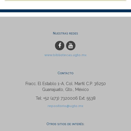
Nuestras redes
www.bibliotecas.ugto.mx
Contacto
Fracc. El Establo 1-A, Col. Marfil C.P. 36250
Guanajuato, Gto., México
Tel: +52 (473) 7320006 Ext. 5538
repositorio@ugto.mx
Otros sitios de interés: