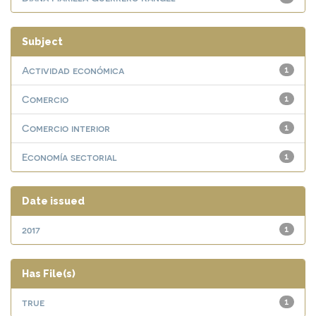
Subject
Actividad económica
1
Comercio
1
Comercio interior
1
Economía sectorial
1
Date issued
2017
1
Has File(s)
true
1