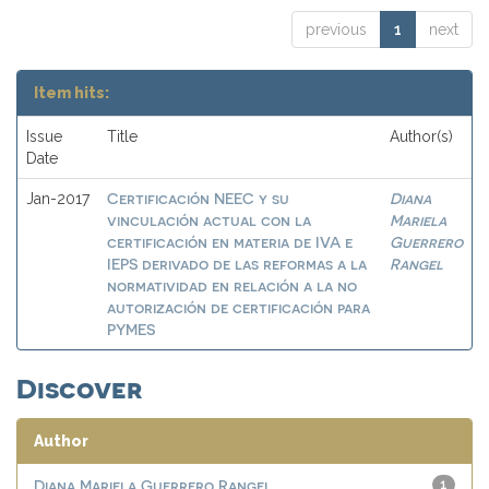
previous
1
next
Item hits:
Issue
Title
Author(s)
Date
Certificación NEEC y su
Diana
Jan-2017
vinculación actual con la
Mariela
certificación en materia de IVA e
Guerrero
IEPS derivado de las reformas a la
Rangel
normatividad en relación a la no
autorización de certificación para
PYMES
Discover
Author
Diana Mariela Guerrero Rangel
1