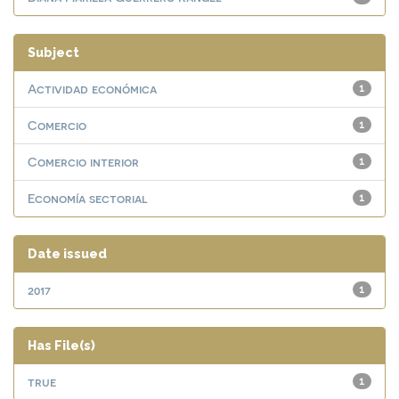
Subject
Actividad económica
1
Comercio
1
Comercio interior
1
Economía sectorial
1
Date issued
2017
1
Has File(s)
true
1