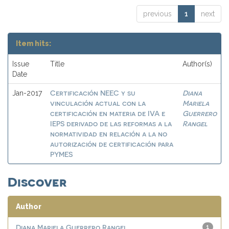
previous
1
next
Item hits:
Issue
Title
Author(s)
Date
Certificación NEEC y su
Diana
Jan-2017
vinculación actual con la
Mariela
certificación en materia de IVA e
Guerrero
IEPS derivado de las reformas a la
Rangel
normatividad en relación a la no
autorización de certificación para
PYMES
Discover
Author
Diana Mariela Guerrero Rangel
1