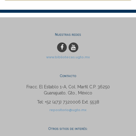
Nuestras redes
www.bibliotecas.ugto.mx
Contacto
Fracc. El Establo 1-A, Col. Marfil C.P. 36250
Guanajuato, Gto., México
Tel: +52 (473) 7320006 Ext. 5538
repositorio@ugto.mx
Otros sitios de interés: