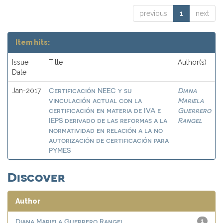
previous
1
next
Item hits:
Issue
Title
Author(s)
Date
Certificación NEEC y su
Diana
Jan-2017
vinculación actual con la
Mariela
certificación en materia de IVA e
Guerrero
IEPS derivado de las reformas a la
Rangel
normatividad en relación a la no
autorización de certificación para
PYMES
Discover
Author
Diana Mariela Guerrero Rangel
1