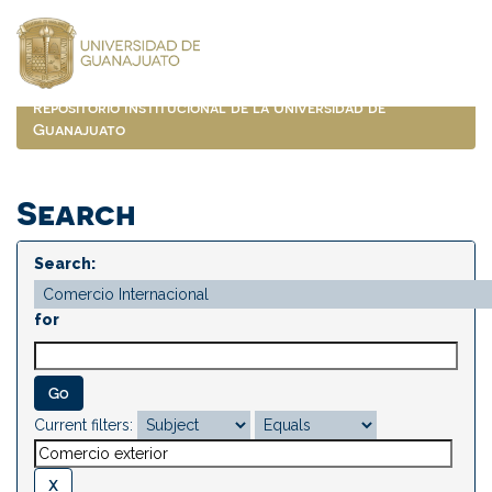
Skip
navigation
Repositorio Institucional de la Universidad de
Guanajuato
Search
Search:
for
Current filters: