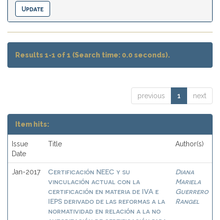
Results 1-1 of 1 (Search time: 0.0 seconds).
previous
1
next
Item hits:
Issue
Title
Author(s)
Date
Certificación NEEC y su
Diana
Jan-2017
vinculación actual con la
Mariela
certificación en materia de IVA e
Guerrero
IEPS derivado de las reformas a la
Rangel
normatividad en relación a la no