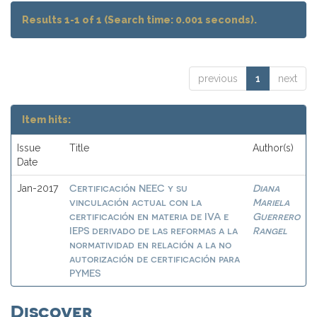
Results 1-1 of 1 (Search time: 0.001 seconds).
previous
1
next
Item hits:
Issue
Title
Author(s)
Date
Certificación NEEC y su
Diana
Jan-2017
vinculación actual con la
Mariela
certificación en materia de IVA e
Guerrero
IEPS derivado de las reformas a la
Rangel
normatividad en relación a la no
autorización de certificación para
PYMES
Discover