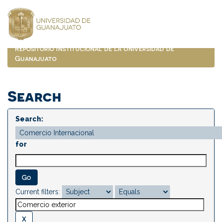
Skip
navigation
Repositorio Institucional de la Universidad de
Guanajuato
Search
Search:
for
Current filters: