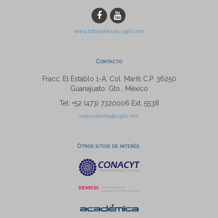
www.bibliotecas.ugto.mx
Contacto
Fracc. El Establo 1-A, Col. Marfil C.P. 36250
Guanajuato, Gto., México
Tel: +52 (473) 7320006 Ext. 5538
repositorio@ugto.mx
Otros sitios de interés: