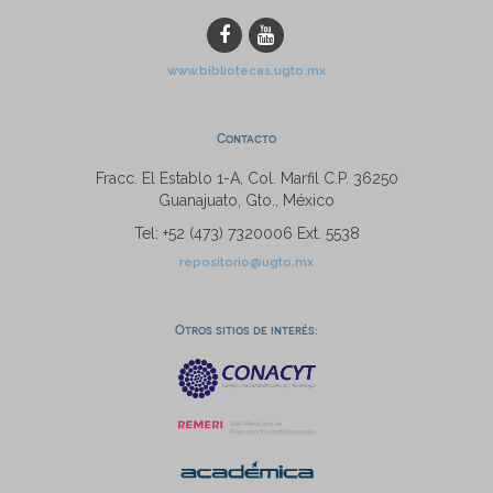
www.bibliotecas.ugto.mx
Contacto
Fracc. El Establo 1-A, Col. Marfil C.P. 36250
Guanajuato, Gto., México
Tel: +52 (473) 7320006 Ext. 5538
repositorio@ugto.mx
Otros sitios de interés: