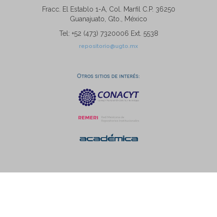
Fracc. El Establo 1-A, Col. Marfil C.P. 36250
Guanajuato, Gto., México
Tel: +52 (473) 7320006 Ext. 5538
repositorio@ugto.mx
Otros sitios de interés: