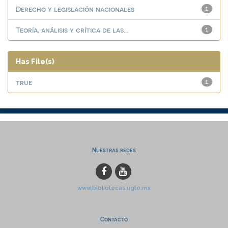
Derecho y legislación nacionales
1
Teoría, análisis y crítica de las...
1
Has File(s)
true
1
Nuestras redes
www.bibliotecas.ugto.mx
Contacto