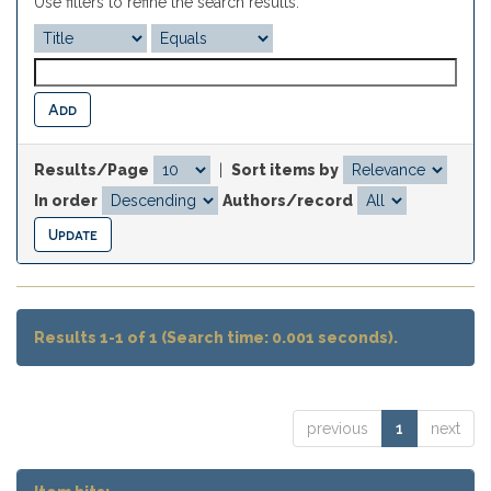
Use filters to refine the search results.
Results/Page
|
Sort items by
In order
Authors/record
Results 1-1 of 1 (Search time: 0.001 seconds).
previous
1
next