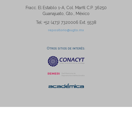
Fracc. El Establo 1-A, Col. Marfil C.P. 36250
Guanajuato, Gto., México
Tel: +52 (473) 7320006 Ext. 5538
repositorio@ugto.mx
Otros sitios de interés: