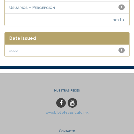
Usuarios - Percepción
1
next >
Date issued
2022
1
Nuestras redes
www.bibliotecas.ugto.mx
Contacto