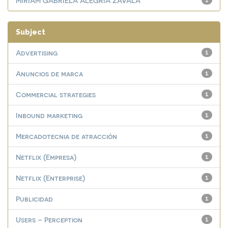
MIRIAM GABRIELA ALEGRÍA ZAVALA
1
Subject
Advertising
1
Anuncios de marca
1
Commercial strategies
1
Inbound marketing
1
Mercadotecnia de atracción
1
Netflix (Empresa)
1
Netflix (Enterprise)
1
Publicidad
1
Users – Perception
1