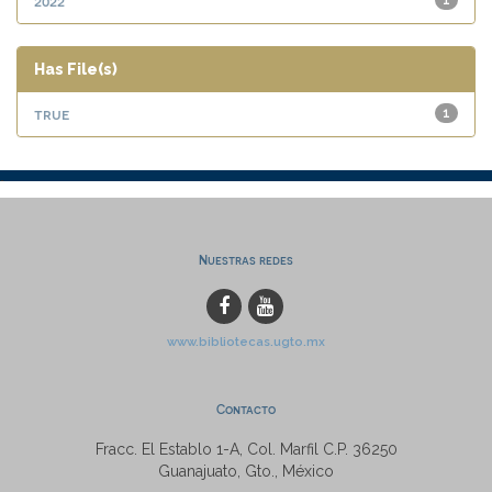
2022
1
Has File(s)
true
1
Nuestras redes
www.bibliotecas.ugto.mx
Contacto
Fracc. El Establo 1-A, Col. Marfil C.P. 36250
Guanajuato, Gto., México