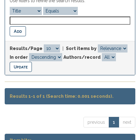
Use filters to refine the search results.
Results/Page
|
Sort items by
In order
Authors/record
Results 1-1 of 1 (Search time: 0.001 seconds).
previous
1
next