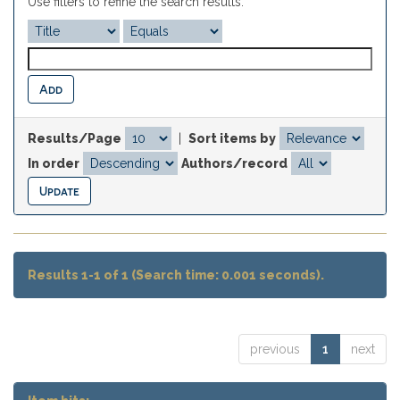
Use filters to refine the search results.
Results/Page
|
Sort items by
In order
Authors/record
Results 1-1 of 1 (Search time: 0.001 seconds).
previous
1
next