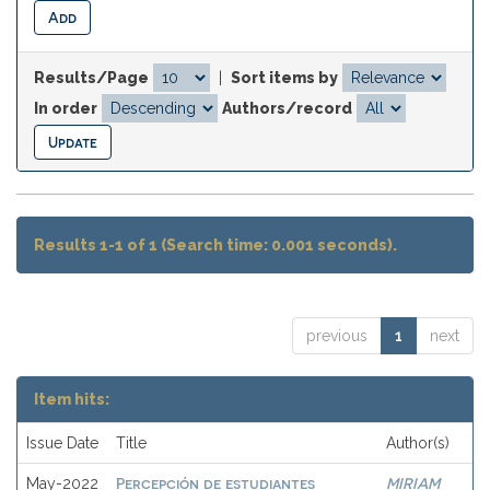
Results/Page
|
Sort items by
In order
Authors/record
Results 1-1 of 1 (Search time: 0.001 seconds).
previous
1
next
Item hits:
Issue Date
Title
Author(s)
Percepción de estudiantes
MIRIAM
May-2022