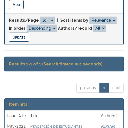
Results/Page
|
Sort items by
In order
Authors/record
Results 1-1 of 1 (Search time: 0.001 seconds).
previous
1
next
Item hits:
Issue Date
Title
Author(s)
Percepción de estudiantes
MIRIAM
May-2022