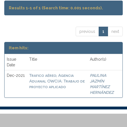
Results 1-1 of 1 (Search time: 0.001 seconds).
previous
1
next
Item hits:
Issue
Title
Author(s)
Date
Trafico aéreo; Agencia
PAULINA
Dec-2021
Aduanal OWCIA: Trabajo de
JAZMÍN
proyecto aplicado
MARTÍNEZ
HERNÁNDEZ