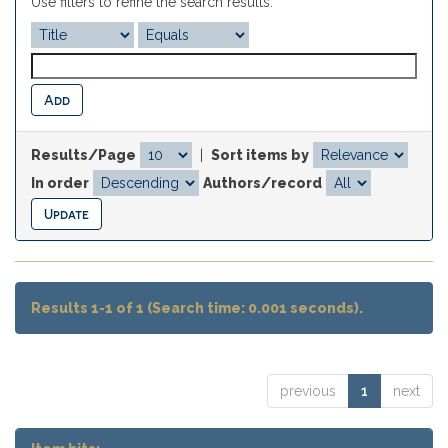
Use filters to refine the search results.
Results/Page
|
Sort items by
In order
Authors/record
Results 1-1 of 1 (Search time: 0.001 seconds).
previous
1
next