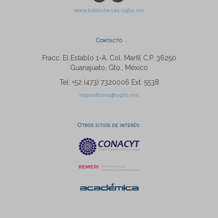
www.bibliotecas.ugto.mx
Contacto
Fracc. El Establo 1-A, Col. Marfil C.P. 36250
Guanajuato, Gto., México
Tel: +52 (473) 7320006 Ext. 5538
repositorio@ugto.mx
Otros sitios de interés: