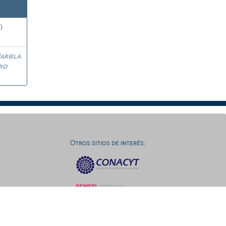
)
ariela
ro
Otros sitios de interés: