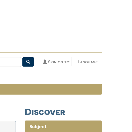
Sign on to:
Language
Discover
Subject