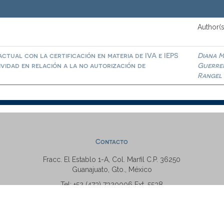
Author(s
ctual con la certificación en materia de IVA e IEPS
Diana M
ividad en relación a la no autorización de
Guerre
Rangel
Contacto
Fracc. El Establo 1-A, Col. Marfil C.P. 36250
Guanajuato, Gto., México
Tel: +52 (473) 7320006 Ext. 5538
repositorio@ugto.mx