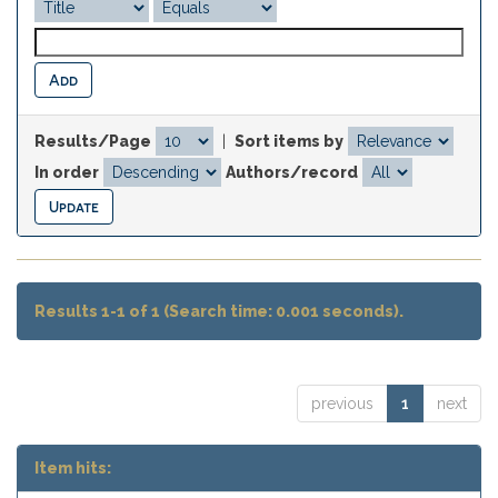
Results/Page
|
Sort items by
In order
Authors/record
Results 1-1 of 1 (Search time: 0.001 seconds).
previous
1
next
Item hits: