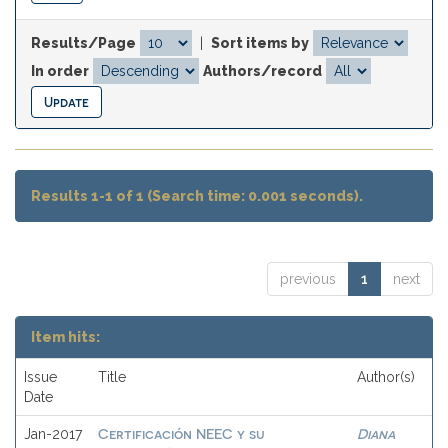
Results/Page
|
Sort items by
In order
Authors/record
Results 1-1 of 1 (Search time: 0.001 seconds).
previous
1
next
Item hits:
Issue
Title
Author(s)
Date
Certificación NEEC y su
Diana
Jan-2017