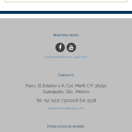
Nuestras redes
www.bibliotecas.ugto.mx
Contacto
Fracc. El Establo 1-A, Col. Marfil C.P. 36250
Guanajuato, Gto., México
Tel: +52 (473) 7320006 Ext. 5538
repositorio@ugto.mx
Otros sitios de interés: