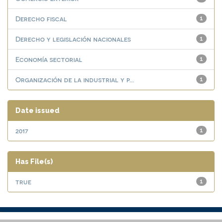
Derecho fiscal
1
Derecho y legislación nacionales
1
Economía sectorial
1
Organización de la industrial y p...
1
Date issued
2017
1
Has File(s)
true
1