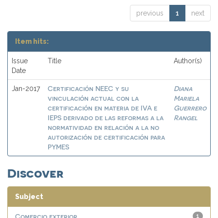
previous
1
next
Item hits:
Issue
Title
Author(s)
Date
Certificación NEEC y su
Diana
Jan-2017
vinculación actual con la
Mariela
certificación en materia de IVA e
Guerrero
IEPS derivado de las reformas a la
Rangel
normatividad en relación a la no
autorización de certificación para
PYMES
Discover
Subject
Comercio exterior
1