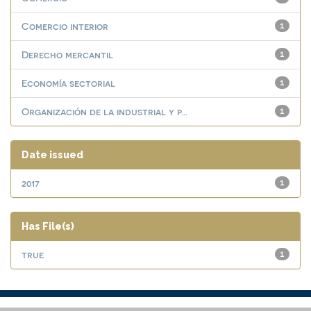
Comercio interior
1
Derecho mercantil
1
Economía sectorial
1
Organización de la industrial y p...
1
Date issued
2017
1
Has File(s)
true
1