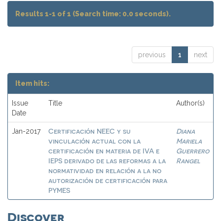
Results 1-1 of 1 (Search time: 0.0 seconds).
previous
1
next
Item hits:
Issue
Title
Author(s)
Date
Certificación NEEC y su
Diana
Jan-2017
vinculación actual con la
Mariela
certificación en materia de IVA e
Guerrero
IEPS derivado de las reformas a la
Rangel
normatividad en relación a la no
autorización de certificación para
PYMES
Discover