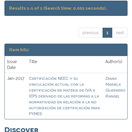
Results 1-1 of 1 (Search time: 0.001 seconds).
previous
1
next
Item hits:
Issue
Title
Author(s)
Date
Certificación NEEC y su
Diana
Jan-2017
vinculación actual con la
Mariela
certificación en materia de IVA e
Guerrero
IEPS derivado de las reformas a la
Rangel
normatividad en relación a la no
autorización de certificación para
PYMES
Discover