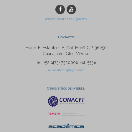
www.bibliotecas.ugto.mx
Contacto
Fracc. El Establo 1-A, Col. Marfil C.P. 36250
Guanajuato, Gto., México
Tel: +52 (473) 7320006 Ext. 5538
repositorio@ugto.mx
Otros sitios de interés: