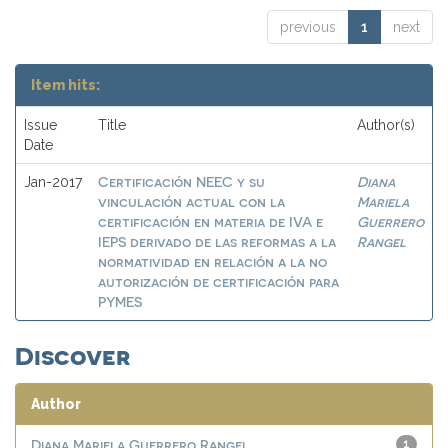
previous
1
next
Item hits:
Issue
Title
Author(s)
Date
Certificación NEEC y su
Diana
Jan-2017
vinculación actual con la
Mariela
certificación en materia de IVA e
Guerrero
IEPS derivado de las reformas a la
Rangel
normatividad en relación a la no
autorización de certificación para
PYMES
Discover
Author
Diana Mariela Guerrero Rangel
1