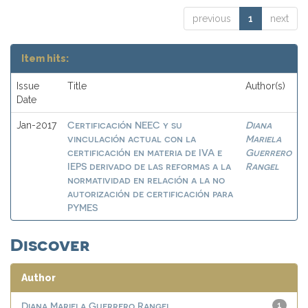
previous
1
next
Item hits:
Issue
Title
Author(s)
Date
Certificación NEEC y su
Diana
Jan-2017
vinculación actual con la
Mariela
certificación en materia de IVA e
Guerrero
IEPS derivado de las reformas a la
Rangel
normatividad en relación a la no
autorización de certificación para
PYMES
Discover
Author
Diana Mariela Guerrero Rangel
1