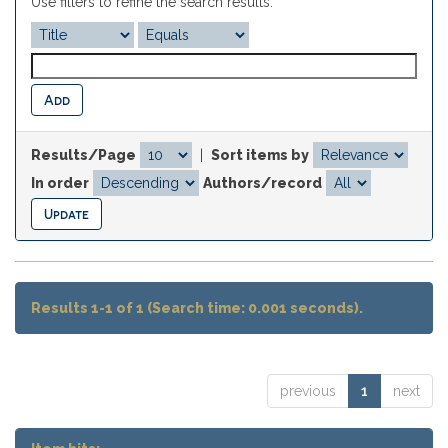
Use filters to refine the search results.
Results/Page
|
Sort items by
In order
Authors/record
Results 1-1 of 1 (Search time: 0.001 seconds).
previous
1
next