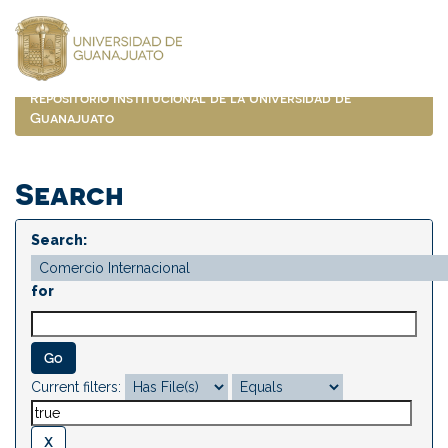
Skip
navigation
Repositorio Institucional de la Universidad de
Guanajuato
Search
Search:
for
Current filters: