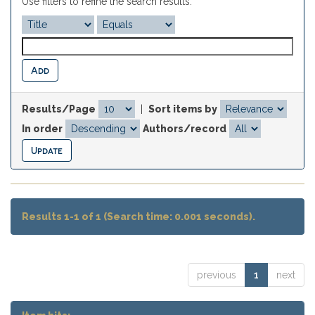
Use filters to refine the search results.
Results/Page
|
Sort items by
In order
Authors/record
Results 1-1 of 1 (Search time: 0.001 seconds).
previous
1
next