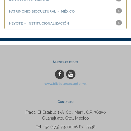
Patrimonio biocultural - México
1
Peyote - Institucionalización
1
Nuestras redes
www.bibliotecas.ugto.mx
Contacto
Fracc. El Establo 1-A, Col. Marfil C.P. 36250
Guanajuato, Gto., México
Tel: +52 (473) 7320006 Ext. 5538