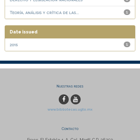
Teoría, análisis y crítica de las...
1
Date issued
2015
1
Nuestras redes
www.bibliotecas.ugto.mx
Contacto