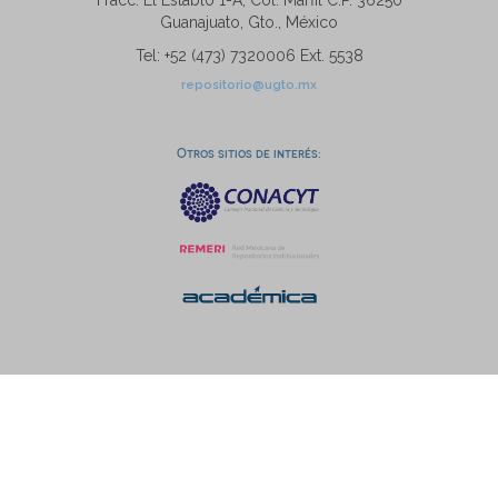
Fracc. El Establo 1-A, Col. Marfil C.P. 36250
Guanajuato, Gto., México
Tel: +52 (473) 7320006 Ext. 5538
repositorio@ugto.mx
Otros sitios de interés: