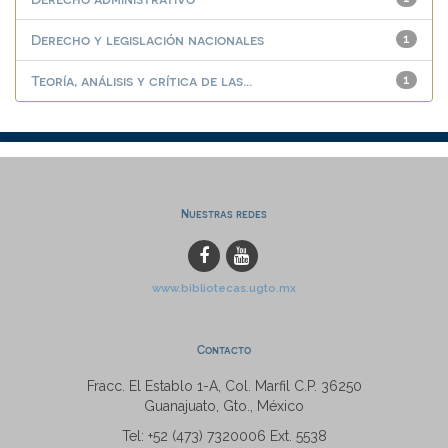
Derecho y legislación nacionales
1
Teoría, análisis y crítica de las...
1
Nuestras redes
www.bibliotecas.ugto.mx
Contacto
Fracc. El Establo 1-A, Col. Marfil C.P. 36250
Guanajuato, Gto., México
Tel: +52 (473) 7320006 Ext. 5538