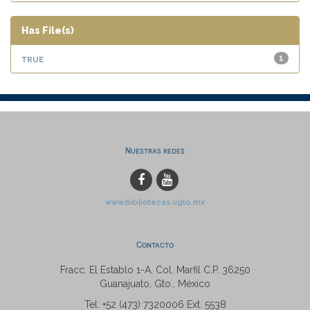
Has File(s)
true
1
Nuestras redes
www.bibliotecas.ugto.mx
Contacto
Fracc. El Establo 1-A, Col. Marfil C.P. 36250
Guanajuato, Gto., México
Tel: +52 (473) 7320006 Ext. 5538