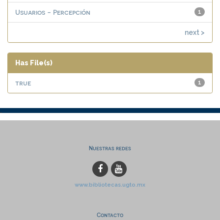
Usuarios - Percepción
1
next >
Has File(s)
true
1
Nuestras redes
www.bibliotecas.ugto.mx
Contacto