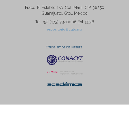
Fracc. El Establo 1-A, Col. Marfil C.P. 36250
Guanajuato, Gto., México
Tel: +52 (473) 7320006 Ext. 5538
repositorio@ugto.mx
Otros sitios de interés: