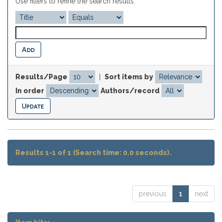
Use filters to refine the search results.
Results/Page
|
Sort items by
In order
Authors/record
Results 1-1 of 1 (Search time: 0.0 seconds).
previous
1
next