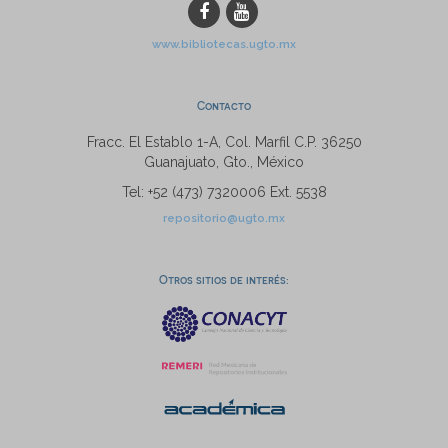
www.bibliotecas.ugto.mx
Contacto
Fracc. El Establo 1-A, Col. Marfil C.P. 36250
Guanajuato, Gto., México
Tel: +52 (473) 7320006 Ext. 5538
repositorio@ugto.mx
Otros sitios de interés: