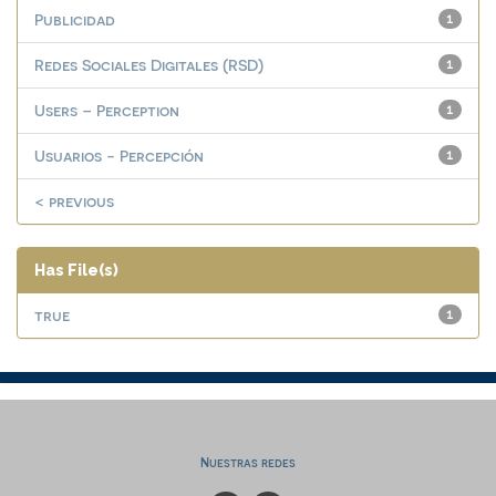
Publicidad
1
Redes Sociales Digitales (RSD)
1
Users – Perception
1
Usuarios - Percepción
1
< previous
Has File(s)
true
1
Nuestras redes