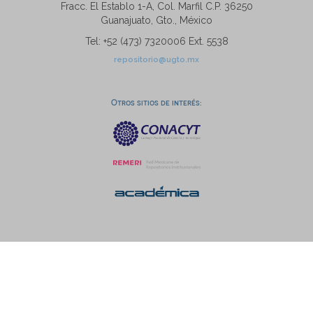
Fracc. El Establo 1-A, Col. Marfil C.P. 36250
Guanajuato, Gto., México
Tel: +52 (473) 7320006 Ext. 5538
repositorio@ugto.mx
Otros sitios de interés: