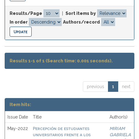
Results/Page
|
Sort items by
In order
Authors/record
Results 1-1 of 1 (Search time: 0.001 seconds).
previous
1
next
Item hits:
Issue Date
Title
Author(s)
Percepción de estudiantes
MIRIAM
May-2022
universitarios frente a los
GABRIELA