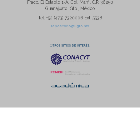
Fracc. El Establo 1-A, Col. Marfil C.P. 36250
Guanajuato, Gto., México
Tel: +52 (473) 7320006 Ext. 5538
repositorio@ugto.mx
Otros sitios de interés: