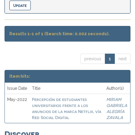
Results 1-1 of 1 (Search time: 0.002 seconds).
previous
1
next
Item hits:
Issue Date
Title
Author(s)
Percepción de estudiantes
MIRIAM
May-2022
universitarios frente a los
GABRIELA
anuncios de la marca Netflix, vía
ALEGRÍA
Red Social Digital
ZAVALA
Discover