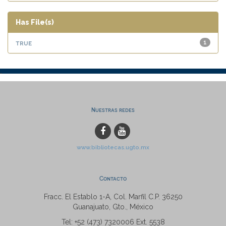
Has File(s)
true
1
Nuestras redes
www.bibliotecas.ugto.mx
Contacto
Fracc. El Establo 1-A, Col. Marfil C.P. 36250
Guanajuato, Gto., México
Tel: +52 (473) 7320006 Ext. 5538