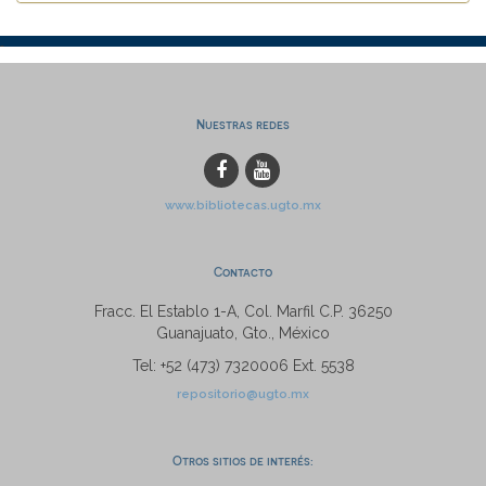
Nuestras redes
www.bibliotecas.ugto.mx
Contacto
Fracc. El Establo 1-A, Col. Marfil C.P. 36250
Guanajuato, Gto., México
Tel: +52 (473) 7320006 Ext. 5538
repositorio@ugto.mx
Otros sitios de interés: