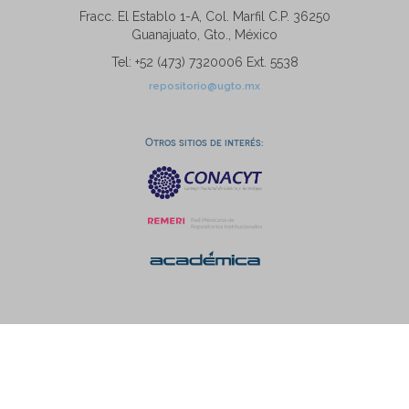
Fracc. El Establo 1-A, Col. Marfil C.P. 36250
Guanajuato, Gto., México
Tel: +52 (473) 7320006 Ext. 5538
repositorio@ugto.mx
Otros sitios de interés: