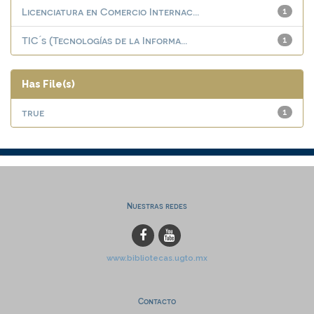
Licenciatura en Comercio Internac...
1
TIC ́s (Tecnologías de la Informa...
1
Has File(s)
true
1
Nuestras redes
www.bibliotecas.ugto.mx
Contacto