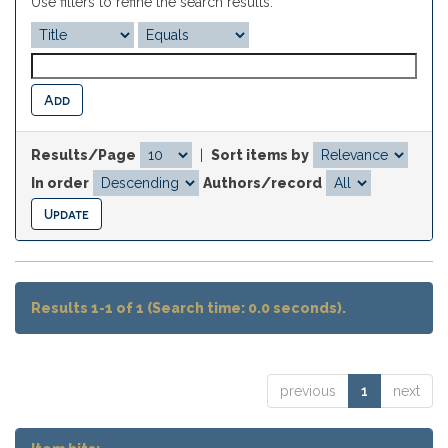
Use filters to refine the search results.
Results/Page
|
Sort items by
In order
Authors/record
Results 1-1 of 1 (Search time: 0.0 seconds).
previous
1
next