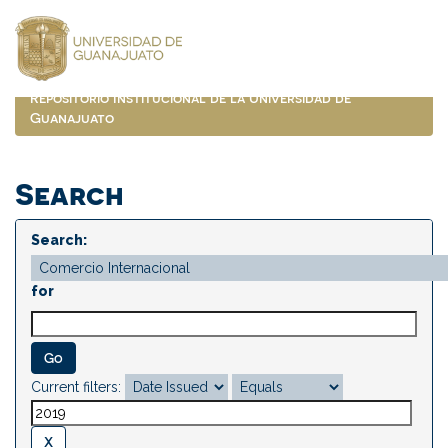
Skip
navigation
Repositorio Institucional de la Universidad de
Guanajuato
Search
Search:
for
Current filters: