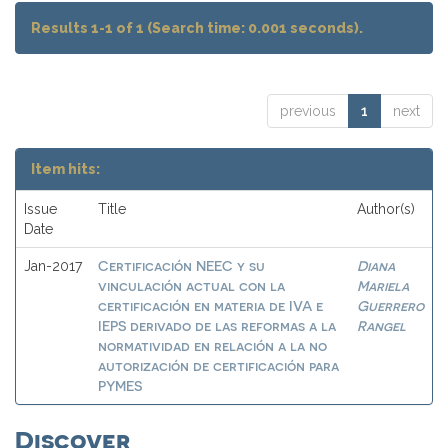
Results 1-1 of 1 (Search time: 0.001 seconds).
previous
1
next
Item hits:
Issue
Title
Author(s)
Date
Certificación NEEC y su
Diana
Jan-2017
vinculación actual con la
Mariela
certificación en materia de IVA e
Guerrero
IEPS derivado de las reformas a la
Rangel
normatividad en relación a la no
autorización de certificación para
PYMES
Discover