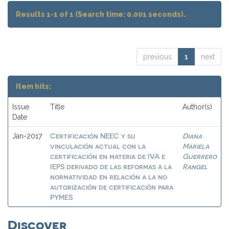
Results 1-1 of 1 (Search time: 0.001 seconds).
previous
1
next
Item hits:
Issue
Title
Author(s)
Date
Certificación NEEC y su
Diana
Jan-2017
vinculación actual con la
Mariela
certificación en materia de IVA e
Guerrero
IEPS derivado de las reformas a la
Rangel
normatividad en relación a la no
autorización de certificación para
PYMES
Discover